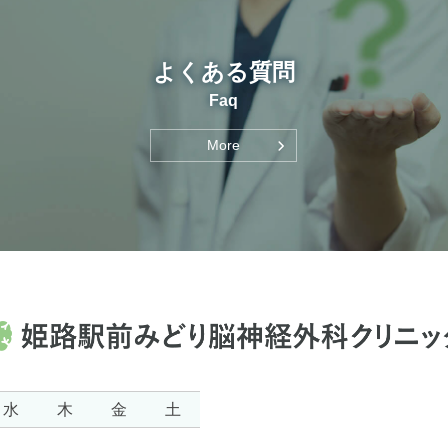
よくある質問
Faq
More
水
木
金
土