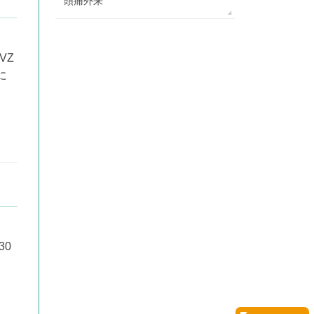
頭痛外来
VZ
に
30