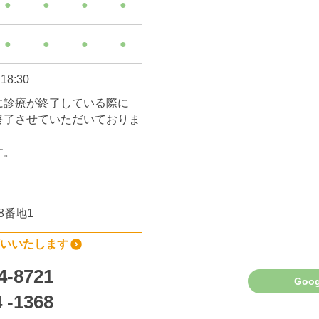
●
●
●
●
●
●
●
●
8:30
に診療が終了している際に
終了させていただいておりま
す。
8番地1
願いいたします
4-8721
Goo
4 -1368