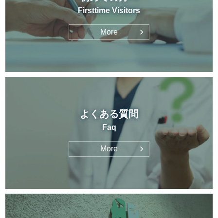
Firsttime Visitors
More
よくある質問
Faq
More